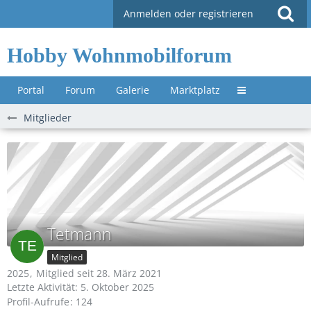
Anmelden oder registrieren
Hobby Wohnmobilforum
Portal
Forum
Galerie
Marktplatz
Untermenü »
Mitglieder
Tetmann
Mitglied
2025
Mitglied seit 28. März 2021
Letzte Aktivität:
5. Oktober 2025
Profil-Aufrufe
124