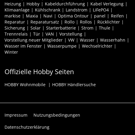
Heizung
Hobby
Kabeldurchführung
Kabel Verlegung
Klimaanlage
Kühlschrank
Landstrom
LiFePO4
markise
Maxia
Navi
Optima Ontour
panel
Reifen
Reparatur
Reparatursatz
Rollo
Rollos
Rücklichter
Sicherung
Solar
Starterbatterie
Strom
Thule
Trennrelais
Tür
VAN
Vorstellung
Vorstellung neuer Mitglieder
VW
Wasser
Wasserhahn
Wasser im Fenster
Wasserpumpe
Wechselrichter
Winter
Offizielle Hobby Seiten
HOBBY Wohnmobile
HOBBY Händlersuche
Impressum
Nutzungsbedingungen
Datenschutzerklärung