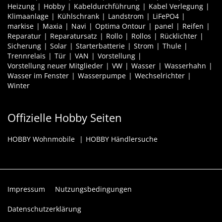
Heizung
Hobby
Kabeldurchführung
Kabel Verlegung
Klimaanlage
Kühlschrank
Landstrom
LiFePO4
markise
Maxia
Navi
Optima Ontour
panel
Reifen
Reparatur
Reparatursatz
Rollo
Rollos
Rücklichter
Sicherung
Solar
Starterbatterie
Strom
Thule
Trennrelais
Tür
VAN
Vorstellung
Vorstellung neuer Mitglieder
VW
Wasser
Wasserhahn
Wasser im Fenster
Wasserpumpe
Wechselrichter
Winter
Offizielle Hobby Seiten
HOBBY Wohnmobile
HOBBY Händlersuche
Impressum
Nutzungsbedingungen
Datenschutzerklärung