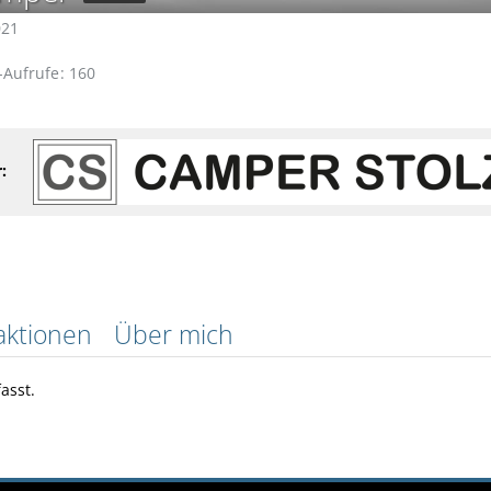
021
l-Aufrufe
160
:
aktionen
Über mich
asst.