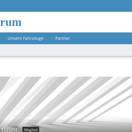
orum
Unsere Fahrzeuge
Partner
amper
Mitglied