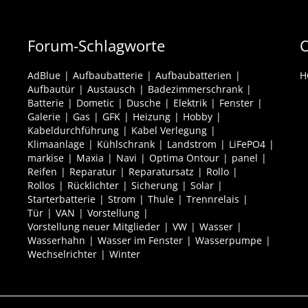
Forum-Schlagworte
O
AdBlue
Aufbaubatterie
Aufbaubatterien
H
Aufbautür
Austausch
Badezimmerschrank
Batterie
Dometic
Dusche
Elektrik
Fenster
Galerie
Gas
GFK
Heizung
Hobby
Kabeldurchführung
Kabel Verlegung
Klimaanlage
Kühlschrank
Landstrom
LiFePO4
markise
Maxia
Navi
Optima Ontour
panel
Reifen
Reparatur
Reparatursatz
Rollo
Rollos
Rücklichter
Sicherung
Solar
Starterbatterie
Strom
Thule
Trennrelais
Tür
VAN
Vorstellung
Vorstellung neuer Mitglieder
VW
Wasser
Wasserhahn
Wasser im Fenster
Wasserpumpe
Wechselrichter
Winter