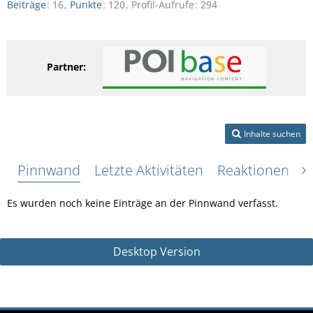
Beiträge
16
Punkte
120
Profil-Aufrufe
294
Partner:
Inhalte suchen
Pinnwand
Letzte Aktivitäten
Reaktionen
Ü
Es wurden noch keine Einträge an der Pinnwand verfasst.
Desktop Version