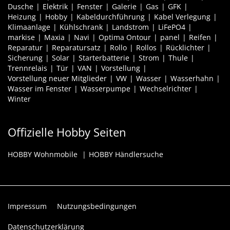
Dusche
Elektrik
Fenster
Galerie
Gas
GFK
Heizung
Hobby
Kabeldurchführung
Kabel Verlegung
Klimaanlage
Kühlschrank
Landstrom
LiFePO4
markise
Maxia
Navi
Optima Ontour
panel
Reifen
Reparatur
Reparatursatz
Rollo
Rollos
Rücklichter
Sicherung
Solar
Starterbatterie
Strom
Thule
Trennrelais
Tür
VAN
Vorstellung
Vorstellung neuer Mitglieder
VW
Wasser
Wasserhahn
Wasser im Fenster
Wasserpumpe
Wechselrichter
Winter
Offizielle Hobby Seiten
HOBBY Wohnmobile
HOBBY Händlersuche
Impressum
Nutzungsbedingungen
Datenschutzerklärung