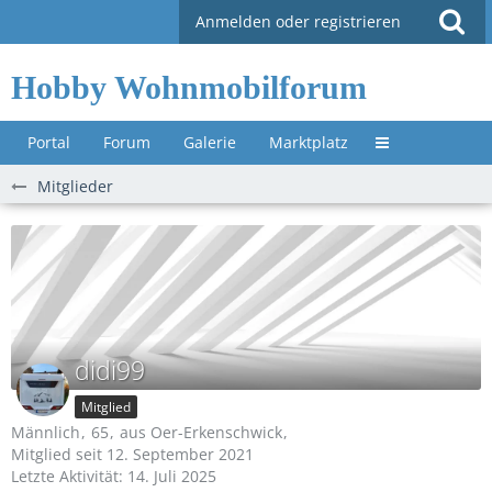
Anmelden oder registrieren
Hobby Wohnmobilforum
Portal
Forum
Galerie
Marktplatz
Untermenü »
Mitglieder
didi99
Mitglied
Männlich
65
aus Oer-Erkenschwick
Mitglied seit 12. September 2021
Letzte Aktivität:
14. Juli 2025