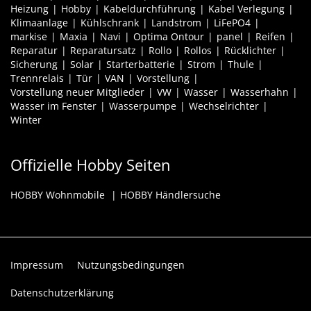
Heizung
Hobby
Kabeldurchführung
Kabel Verlegung
Klimaanlage
Kühlschrank
Landstrom
LiFePO4
markise
Maxia
Navi
Optima Ontour
panel
Reifen
Reparatur
Reparatursatz
Rollo
Rollos
Rücklichter
Sicherung
Solar
Starterbatterie
Strom
Thule
Trennrelais
Tür
VAN
Vorstellung
Vorstellung neuer Mitglieder
VW
Wasser
Wasserhahn
Wasser im Fenster
Wasserpumpe
Wechselrichter
Winter
Offizielle Hobby Seiten
HOBBY Wohnmobile
HOBBY Händlersuche
Impressum
Nutzungsbedingungen
Datenschutzerklärung