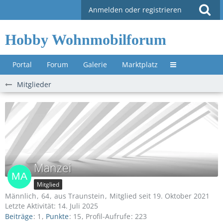
Anmelden oder registrieren
Hobby Wohnmobilforum
Portal
Forum
Galerie
Marktplatz
Untermenü »
Mitglieder
Manzei
Mitglied
Männlich
64
aus Traunstein
Mitglied seit 19. Oktober 2021
Letzte Aktivität:
14. Juli 2025
Beiträge
1
Punkte
15
Profil-Aufrufe
223