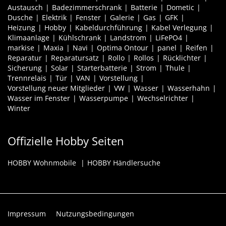
Austausch
Badezimmerschrank
Batterie
Dometic
Dusche
Elektrik
Fenster
Galerie
Gas
GFK
Heizung
Hobby
Kabeldurchführung
Kabel Verlegung
Klimaanlage
Kühlschrank
Landstrom
LiFePO4
markise
Maxia
Navi
Optima Ontour
panel
Reifen
Reparatur
Reparatursatz
Rollo
Rollos
Rücklichter
Sicherung
Solar
Starterbatterie
Strom
Thule
Trennrelais
Tür
VAN
Vorstellung
Vorstellung neuer Mitglieder
VW
Wasser
Wasserhahn
Wasser im Fenster
Wasserpumpe
Wechselrichter
Winter
Offizielle Hobby Seiten
HOBBY Wohnmobile
HOBBY Händlersuche
Impressum
Nutzungsbedingungen