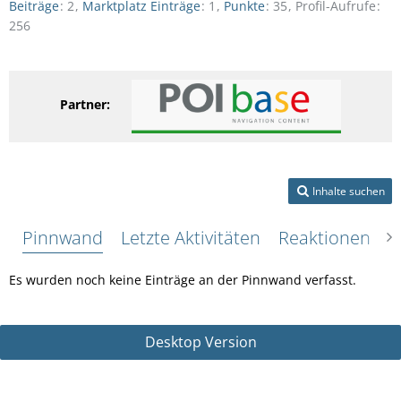
Beiträge
2
Marktplatz Einträge
1
Punkte
35
Profil-Aufrufe
256
Partner:
Inhalte suchen
Pinnwand
Letzte Aktivitäten
Reaktionen
Ü
Es wurden noch keine Einträge an der Pinnwand verfasst.
Desktop Version