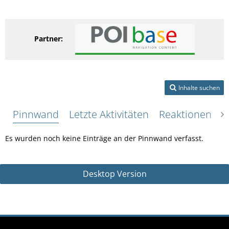
Partner:
Inhalte suchen
Pinnwand
Letzte Aktivitäten
Reaktionen
Ü
Es wurden noch keine Einträge an der Pinnwand verfasst.
Desktop Version