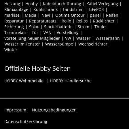
Heizung
Hobby
Kabeldurchführung
Kabel Verlegung
Klimaanlage
Kühlschrank
Landstrom
LiFePO4
markise
Maxia
Navi
Optima Ontour
panel
Reifen
Reparatur
Reparatursatz
Rollo
Rollos
Rücklichter
Sicherung
Solar
Starterbatterie
Strom
Thule
Trennrelais
Tür
VAN
Vorstellung
Vorstellung neuer Mitglieder
VW
Wasser
Wasserhahn
Wasser im Fenster
Wasserpumpe
Wechselrichter
Winter
Offizielle Hobby Seiten
HOBBY Wohnmobile
HOBBY Händlersuche
Impressum
Nutzungsbedingungen
Datenschutzerklärung