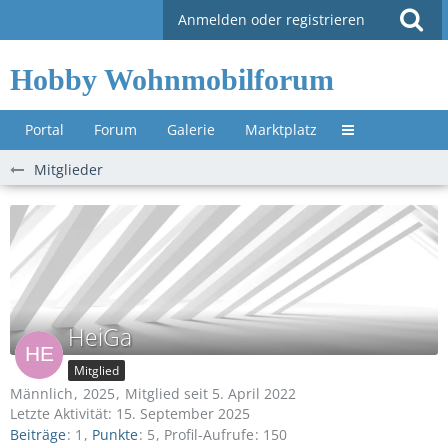
Anmelden oder registrieren
Hobby Wohnmobilforum
Portal
Forum
Galerie
Marktplatz
Untermenü »
Mitglieder
HeiGa
Mitglied
Männlich
2025
Mitglied seit 5. April 2022
Letzte Aktivität:
15. September 2025
Beiträge
1
Punkte
5
Profil-Aufrufe
150