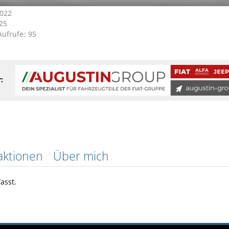
2022
25
-Aufrufe
95
:
aktionen
Über mich
asst.