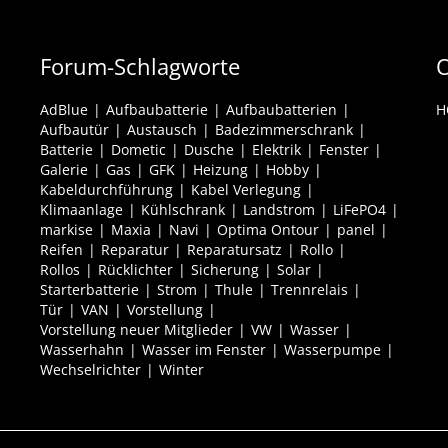
Forum-Schlagworte
O
AdBlue
Aufbaubatterie
Aufbaubatterien
H
Aufbautür
Austausch
Badezimmerschrank
Batterie
Dometic
Dusche
Elektrik
Fenster
Galerie
Gas
GFK
Heizung
Hobby
Kabeldurchführung
Kabel Verlegung
Klimaanlage
Kühlschrank
Landstrom
LiFePO4
markise
Maxia
Navi
Optima Ontour
panel
Reifen
Reparatur
Reparatursatz
Rollo
Rollos
Rücklichter
Sicherung
Solar
Starterbatterie
Strom
Thule
Trennrelais
Tür
VAN
Vorstellung
Vorstellung neuer Mitglieder
VW
Wasser
Wasserhahn
Wasser im Fenster
Wasserpumpe
Wechselrichter
Winter