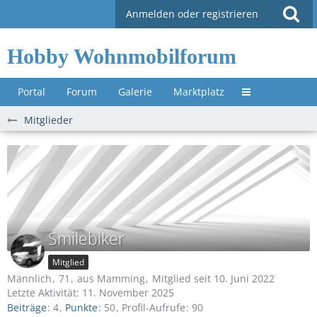
Anmelden oder registrieren
Hobby Wohnmobilforum
Portal
Forum
Galerie
Marktplatz
Untermenü »
Mitglieder
Smilebiker
Mitglied
Männlich
71
aus Mamming
Mitglied seit 10. Juni 2022
Letzte Aktivität:
11. November 2025
Beiträge
4
Punkte
50
Profil-Aufrufe
90