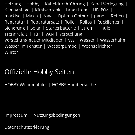
Heizung
Hobby
Kabeldurchführung
Kabel Verlegung
Klimaanlage
Kühlschrank
Landstrom
LiFePO4
markise
Maxia
Navi
Optima Ontour
panel
Reifen
Reparatur
Reparatursatz
Rollo
Rollos
Rücklichter
Sicherung
Solar
Starterbatterie
Strom
Thule
Trennrelais
Tür
VAN
Vorstellung
Vorstellung neuer Mitglieder
VW
Wasser
Wasserhahn
Wasser im Fenster
Wasserpumpe
Wechselrichter
Winter
Offizielle Hobby Seiten
HOBBY Wohnmobile
HOBBY Händlersuche
Impressum
Nutzungsbedingungen
Datenschutzerklärung