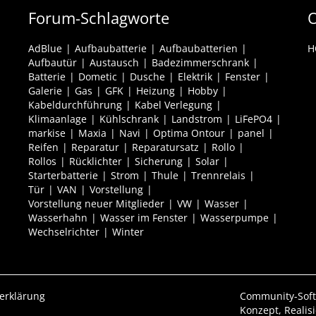
Forum-Schlagworte
O
AdBlue
Aufbaubatterie
Aufbaubatterien
H
Aufbautür
Austausch
Badezimmerschrank
Batterie
Dometic
Dusche
Elektrik
Fenster
Galerie
Gas
GFK
Heizung
Hobby
Kabeldurchführung
Kabel Verlegung
Klimaanlage
Kühlschrank
Landstrom
LiFePO4
markise
Maxia
Navi
Optima Ontour
panel
Reifen
Reparatur
Reparatursatz
Rollo
Rollos
Rücklichter
Sicherung
Solar
Starterbatterie
Strom
Thule
Trennrelais
Tür
VAN
Vorstellung
Vorstellung neuer Mitglieder
VW
Wasser
Wasserhahn
Wasser im Fenster
Wasserpumpe
Wechselrichter
Winter
erklärung
Community-Sof
Konzept, Realis