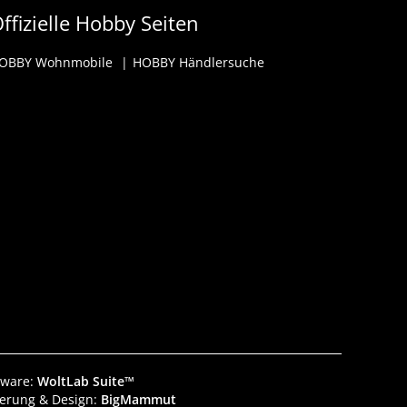
ffizielle Hobby Seiten
OBBY Wohnmobile
HOBBY Händlersuche
tware:
WoltLab Suite™
ierung & Design:
BigMammut