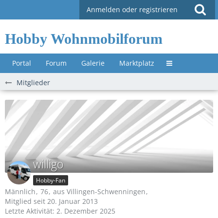
Anmelden oder registrieren
Hobby Wohnmobilforum
Portal
Forum
Galerie
Marktplatz
Untermenü »
Mitglieder
willigo
Hobby-Fan
Männlich
76
aus Villingen-Schwenningen
Mitglied seit 20. Januar 2013
Letzte Aktivität:
2. Dezember 2025