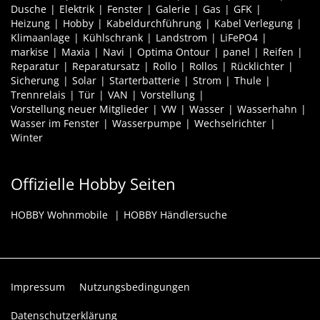
Dusche
Elektrik
Fenster
Galerie
Gas
GFK
Heizung
Hobby
Kabeldurchführung
Kabel Verlegung
Klimaanlage
Kühlschrank
Landstrom
LiFePO4
markise
Maxia
Navi
Optima Ontour
panel
Reifen
Reparatur
Reparatursatz
Rollo
Rollos
Rücklichter
Sicherung
Solar
Starterbatterie
Strom
Thule
Trennrelais
Tür
VAN
Vorstellung
Vorstellung neuer Mitglieder
VW
Wasser
Wasserhahn
Wasser im Fenster
Wasserpumpe
Wechselrichter
Winter
Offizielle Hobby Seiten
HOBBY Wohnmobile
HOBBY Händlersuche
Impressum
Nutzungsbedingungen
Datenschutzerklärung