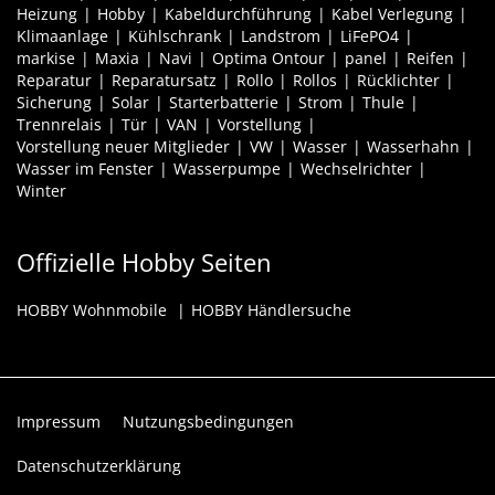
Heizung
Hobby
Kabeldurchführung
Kabel Verlegung
Klimaanlage
Kühlschrank
Landstrom
LiFePO4
markise
Maxia
Navi
Optima Ontour
panel
Reifen
Reparatur
Reparatursatz
Rollo
Rollos
Rücklichter
Sicherung
Solar
Starterbatterie
Strom
Thule
Trennrelais
Tür
VAN
Vorstellung
Vorstellung neuer Mitglieder
VW
Wasser
Wasserhahn
Wasser im Fenster
Wasserpumpe
Wechselrichter
Winter
Offizielle Hobby Seiten
HOBBY Wohnmobile
HOBBY Händlersuche
Impressum
Nutzungsbedingungen
Datenschutzerklärung