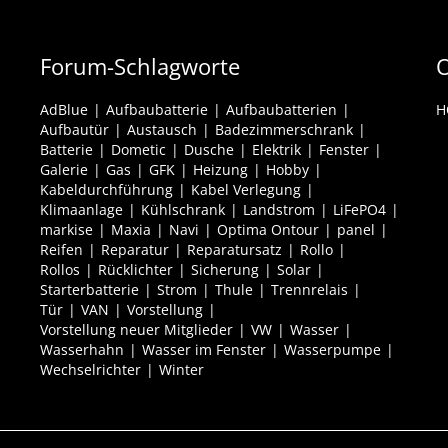
Forum-Schlagworte
O
AdBlue
Aufbaubatterie
Aufbaubatterien
H
Aufbautür
Austausch
Badezimmerschrank
Batterie
Dometic
Dusche
Elektrik
Fenster
Galerie
Gas
GFK
Heizung
Hobby
Kabeldurchführung
Kabel Verlegung
Klimaanlage
Kühlschrank
Landstrom
LiFePO4
markise
Maxia
Navi
Optima Ontour
panel
Reifen
Reparatur
Reparatursatz
Rollo
Rollos
Rücklichter
Sicherung
Solar
Starterbatterie
Strom
Thule
Trennrelais
Tür
VAN
Vorstellung
Vorstellung neuer Mitglieder
VW
Wasser
Wasserhahn
Wasser im Fenster
Wasserpumpe
Wechselrichter
Winter