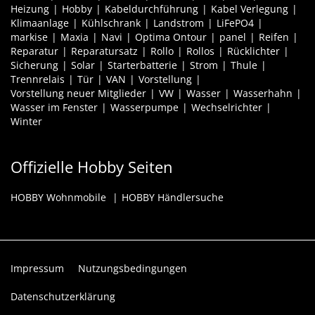
Heizung
Hobby
Kabeldurchführung
Kabel Verlegung
Klimaanlage
Kühlschrank
Landstrom
LiFePO4
markise
Maxia
Navi
Optima Ontour
panel
Reifen
Reparatur
Reparatursatz
Rollo
Rollos
Rücklichter
Sicherung
Solar
Starterbatterie
Strom
Thule
Trennrelais
Tür
VAN
Vorstellung
Vorstellung neuer Mitglieder
VW
Wasser
Wasserhahn
Wasser im Fenster
Wasserpumpe
Wechselrichter
Winter
Offizielle Hobby Seiten
HOBBY Wohnmobile
HOBBY Händlersuche
Impressum
Nutzungsbedingungen
Datenschutzerklärung