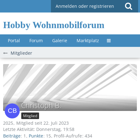
Anmelden oder registrieren
Hobby Wohnmobilforum
Portal
Forum
Galerie
Marktplatz
Untermenü »
Mitglieder
Christoph B.
Mitglied
2025
Mitglied seit 22. Juli 2023
Letzte Aktivität:
Donnerstag, 19:58
Beiträge
1
Punkte
15
Profil-Aufrufe
434