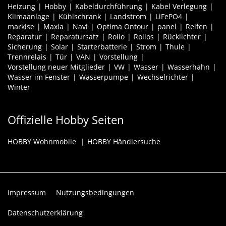
Heizung
Hobby
Kabeldurchführung
Kabel Verlegung
Klimaanlage
Kühlschrank
Landstrom
LiFePO4
markise
Maxia
Navi
Optima Ontour
panel
Reifen
Reparatur
Reparatursatz
Rollo
Rollos
Rücklichter
Sicherung
Solar
Starterbatterie
Strom
Thule
Trennrelais
Tür
VAN
Vorstellung
Vorstellung neuer Mitglieder
VW
Wasser
Wasserhahn
Wasser im Fenster
Wasserpumpe
Wechselrichter
Winter
Offizielle Hobby Seiten
HOBBY Wohnmobile
HOBBY Händlersuche
Impressum
Nutzungsbedingungen
Datenschutzerklärung