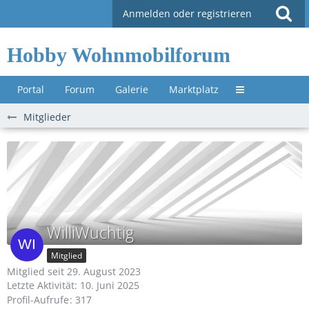
Anmelden oder registrieren
Hobby Wohnmobilforum
Portal
Forum
Galerie
Marktplatz
Untermenü »
Mitglieder
WilliWuchtig
Mitglied
Mitglied seit 29. August 2023
Letzte Aktivität:
10. Juni 2025
Profil-Aufrufe
317