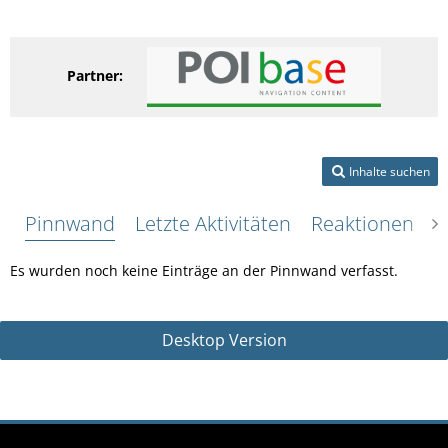
Partner:
Inhalte suchen
Pinnwand
Letzte Aktivitäten
Reaktionen
Ü
Es wurden noch keine Einträge an der Pinnwand verfasst.
Desktop Version