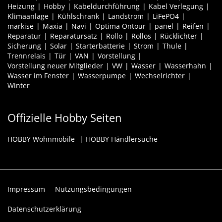
Heizung
Hobby
Kabeldurchführung
Kabel Verlegung
Klimaanlage
Kühlschrank
Landstrom
LiFePO4
markise
Maxia
Navi
Optima Ontour
panel
Reifen
Reparatur
Reparatursatz
Rollo
Rollos
Rücklichter
Sicherung
Solar
Starterbatterie
Strom
Thule
Trennrelais
Tür
VAN
Vorstellung
Vorstellung neuer Mitglieder
VW
Wasser
Wasserhahn
Wasser im Fenster
Wasserpumpe
Wechselrichter
Winter
Offizielle Hobby Seiten
HOBBY Wohnmobile
HOBBY Händlersuche
Impressum
Nutzungsbedingungen
Datenschutzerklärung