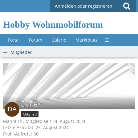
Anmelden oder registrieren
Hobby Wohnmobilforum
Portal
Forum
Galerie
Marktplatz
Untermenü »
Mitglieder
DaReX
Mitglied
Männlich
Mitglied seit 24. August 2024
Letzte Aktivität:
25. August 2024
Profil-Aufrufe
60