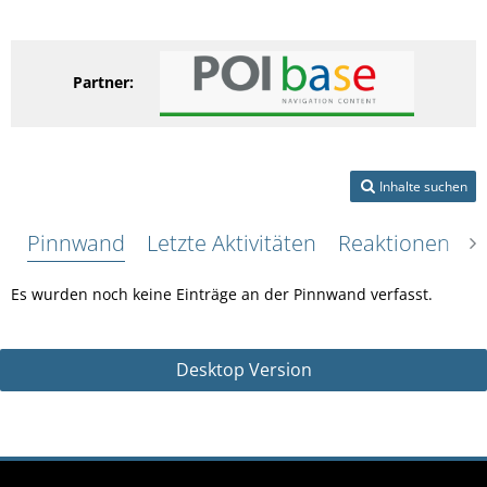
Partner:
Inhalte suchen
Pinnwand
Letzte Aktivitäten
Reaktionen
Ü
Es wurden noch keine Einträge an der Pinnwand verfasst.
Desktop Version