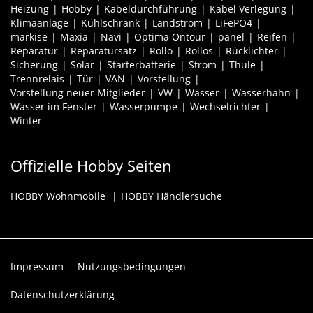
Heizung
Hobby
Kabeldurchführung
Kabel Verlegung
Klimaanlage
Kühlschrank
Landstrom
LiFePO4
markise
Maxia
Navi
Optima Ontour
panel
Reifen
Reparatur
Reparatursatz
Rollo
Rollos
Rücklichter
Sicherung
Solar
Starterbatterie
Strom
Thule
Trennrelais
Tür
VAN
Vorstellung
Vorstellung neuer Mitglieder
VW
Wasser
Wasserhahn
Wasser im Fenster
Wasserpumpe
Wechselrichter
Winter
Offizielle Hobby Seiten
HOBBY Wohnmobile
HOBBY Händlersuche
Impressum
Nutzungsbedingungen
Datenschutzerklärung