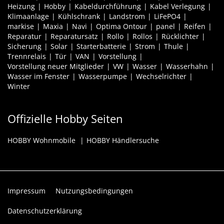
Heizung
Hobby
Kabeldurchführung
Kabel Verlegung
Klimaanlage
Kühlschrank
Landstrom
LiFePO4
markise
Maxia
Navi
Optima Ontour
panel
Reifen
Reparatur
Reparatursatz
Rollo
Rollos
Rücklichter
Sicherung
Solar
Starterbatterie
Strom
Thule
Trennrelais
Tür
VAN
Vorstellung
Vorstellung neuer Mitglieder
VW
Wasser
Wasserhahn
Wasser im Fenster
Wasserpumpe
Wechselrichter
Winter
Offizielle Hobby Seiten
HOBBY Wohnmobile
HOBBY Händlersuche
Impressum
Nutzungsbedingungen
Datenschutzerklärung