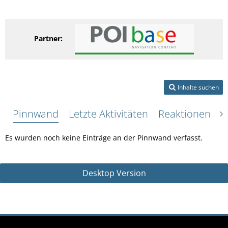
Partner:
Inhalte suchen
Pinnwand
Letzte Aktivitäten
Reaktionen
Ü
Es wurden noch keine Einträge an der Pinnwand verfasst.
Desktop Version