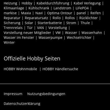
Heizung
Hobby
Kabeldurchführung
Kabel Verlegung
Klimaanlage
Kühlschrank
Landstrom
LiFePO4
markise
Maxia
Navi
Optima Ontour
panel
Reifen
Reparatur
Reparatursatz
Rollo
Rollos
Rücklichter
Sicherung
Solar
Starterbatterie
Strom
Thule
Trennrelais
Tür
VAN
Vorstellung
Vorstellung neuer Mitglieder
VW
Wasser
Wasserhahn
Wasser im Fenster
Wasserpumpe
Wechselrichter
Winter
Offizielle Hobby Seiten
HOBBY Wohnmobile
HOBBY Händlersuche
Impressum
Nutzungsbedingungen
Datenschutzerklärung