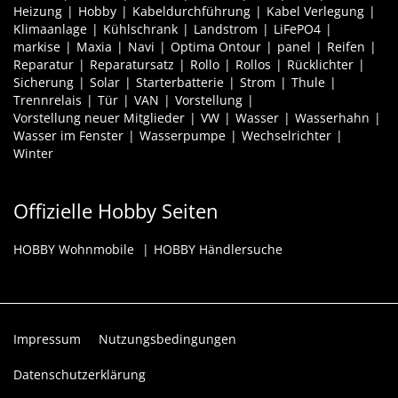
Heizung
Hobby
Kabeldurchführung
Kabel Verlegung
Klimaanlage
Kühlschrank
Landstrom
LiFePO4
markise
Maxia
Navi
Optima Ontour
panel
Reifen
Reparatur
Reparatursatz
Rollo
Rollos
Rücklichter
Sicherung
Solar
Starterbatterie
Strom
Thule
Trennrelais
Tür
VAN
Vorstellung
Vorstellung neuer Mitglieder
VW
Wasser
Wasserhahn
Wasser im Fenster
Wasserpumpe
Wechselrichter
Winter
Offizielle Hobby Seiten
HOBBY Wohnmobile
HOBBY Händlersuche
Impressum
Nutzungsbedingungen
Datenschutzerklärung