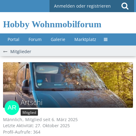
Anmelden oder registrieren
Hobby Wohnmobilforum
Portal
Forum
Galerie
Marktplatz
Untermenü »
Mitglieder
Artschi
Mitglied
Männlich
Mitglied seit 6. März 2025
Letzte Aktivität:
27. Oktober 2025
Profil-Aufrufe
364