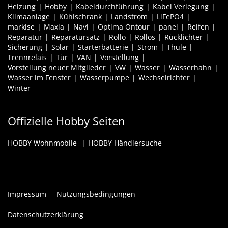
Heizung
Hobby
Kabeldurchführung
Kabel Verlegung
Klimaanlage
Kühlschrank
Landstrom
LiFePO4
markise
Maxia
Navi
Optima Ontour
panel
Reifen
Reparatur
Reparatursatz
Rollo
Rollos
Rücklichter
Sicherung
Solar
Starterbatterie
Strom
Thule
Trennrelais
Tür
VAN
Vorstellung
Vorstellung neuer Mitglieder
VW
Wasser
Wasserhahn
Wasser im Fenster
Wasserpumpe
Wechselrichter
Winter
Offizielle Hobby Seiten
HOBBY Wohnmobile
HOBBY Händlersuche
Impressum
Nutzungsbedingungen
Datenschutzerklärung