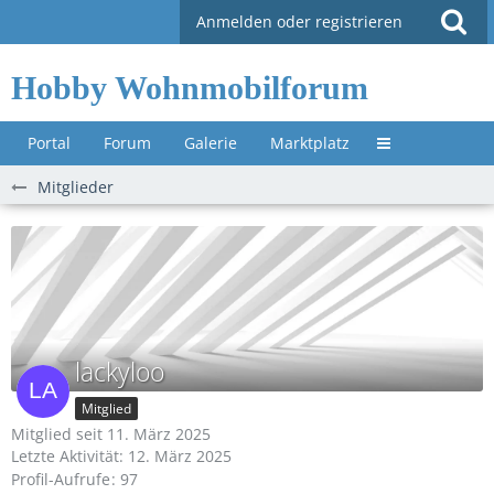
Anmelden oder registrieren
Hobby Wohnmobilforum
Portal
Forum
Galerie
Marktplatz
Untermenü »
Mitglieder
lackyloo
Mitglied
Mitglied seit 11. März 2025
Letzte Aktivität:
12. März 2025
Profil-Aufrufe
97