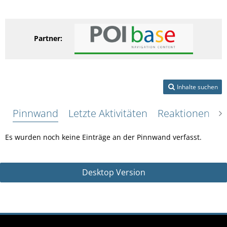
Partner:
Inhalte suchen
Pinnwand
Letzte Aktivitäten
Reaktionen
Ü
Es wurden noch keine Einträge an der Pinnwand verfasst.
Desktop Version