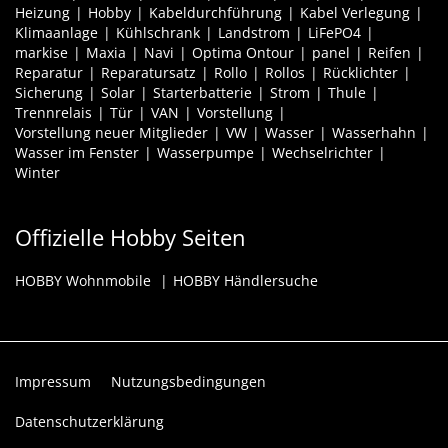
Heizung
Hobby
Kabeldurchführung
Kabel Verlegung
Klimaanlage
Kühlschrank
Landstrom
LiFePO4
markise
Maxia
Navi
Optima Ontour
panel
Reifen
Reparatur
Reparatursatz
Rollo
Rollos
Rücklichter
Sicherung
Solar
Starterbatterie
Strom
Thule
Trennrelais
Tür
VAN
Vorstellung
Vorstellung neuer Mitglieder
VW
Wasser
Wasserhahn
Wasser im Fenster
Wasserpumpe
Wechselrichter
Winter
Offizielle Hobby Seiten
HOBBY Wohnmobile
HOBBY Händlersuche
Impressum
Nutzungsbedingungen
Datenschutzerklärung