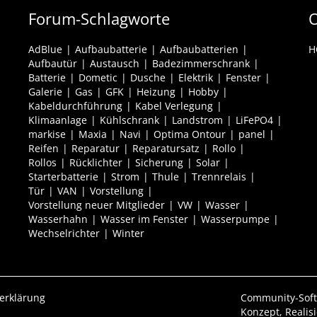
Forum-Schlagworte
O
AdBlue
Aufbaubatterie
Aufbaubatterien
H
Aufbautür
Austausch
Badezimmerschrank
Batterie
Dometic
Dusche
Elektrik
Fenster
Galerie
Gas
GFK
Heizung
Hobby
Kabeldurchführung
Kabel Verlegung
Klimaanlage
Kühlschrank
Landstrom
LiFePO4
markise
Maxia
Navi
Optima Ontour
panel
Reifen
Reparatur
Reparatursatz
Rollo
Rollos
Rücklichter
Sicherung
Solar
Starterbatterie
Strom
Thule
Trennrelais
Tür
VAN
Vorstellung
Vorstellung neuer Mitglieder
VW
Wasser
Wasserhahn
Wasser im Fenster
Wasserpumpe
Wechselrichter
Winter
erklärung
Community-Sof
Konzept, Realis