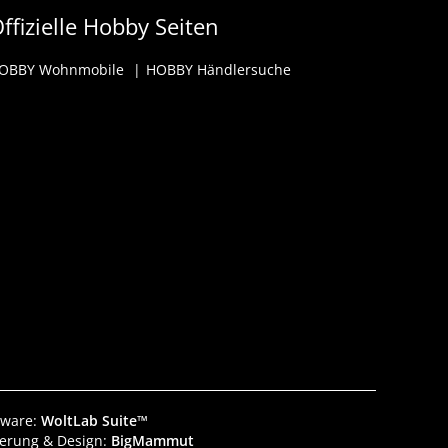
ffizielle Hobby Seiten
OBBY Wohnmobile
HOBBY Händlersuche
tware:
WoltLab Suite™
ierung & Design:
BigMammut