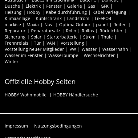
Dusche
Elektrik
Fenster
Galerie
Gas
GFK
Heizung
Hobby
Kabeldurchführung
Kabel Verlegung
Klimaanlage
Kühlschrank
Landstrom
LiFePO4
markise
Maxia
Navi
Optima Ontour
panel
Reifen
Reparatur
Reparatursatz
Rollo
Rollos
Rücklichter
Sicherung
Solar
Starterbatterie
Strom
Thule
Trennrelais
Tür
VAN
Vorstellung
Vorstellung neuer Mitglieder
VW
Wasser
Wasserhahn
Wasser im Fenster
Wasserpumpe
Wechselrichter
Winter
Offizielle Hobby Seiten
HOBBY Wohnmobile
HOBBY Händlersuche
Impressum
Nutzungsbedingungen