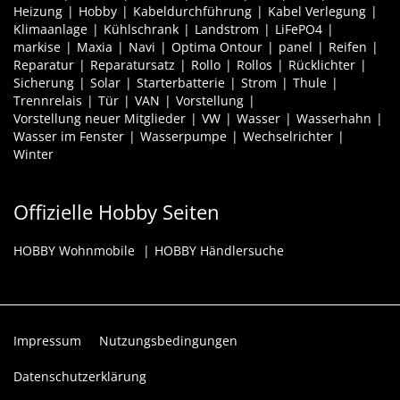
Heizung
Hobby
Kabeldurchführung
Kabel Verlegung
Klimaanlage
Kühlschrank
Landstrom
LiFePO4
markise
Maxia
Navi
Optima Ontour
panel
Reifen
Reparatur
Reparatursatz
Rollo
Rollos
Rücklichter
Sicherung
Solar
Starterbatterie
Strom
Thule
Trennrelais
Tür
VAN
Vorstellung
Vorstellung neuer Mitglieder
VW
Wasser
Wasserhahn
Wasser im Fenster
Wasserpumpe
Wechselrichter
Winter
Offizielle Hobby Seiten
HOBBY Wohnmobile
HOBBY Händlersuche
Impressum
Nutzungsbedingungen
Datenschutzerklärung