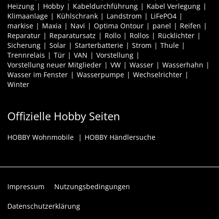
Heizung
Hobby
Kabeldurchführung
Kabel Verlegung
Klimaanlage
Kühlschrank
Landstrom
LiFePO4
markise
Maxia
Navi
Optima Ontour
panel
Reifen
Reparatur
Reparatursatz
Rollo
Rollos
Rücklichter
Sicherung
Solar
Starterbatterie
Strom
Thule
Trennrelais
Tür
VAN
Vorstellung
Vorstellung neuer Mitglieder
VW
Wasser
Wasserhahn
Wasser im Fenster
Wasserpumpe
Wechselrichter
Winter
Offizielle Hobby Seiten
HOBBY Wohnmobile
HOBBY Händlersuche
Impressum
Nutzungsbedingungen
Datenschutzerklärung