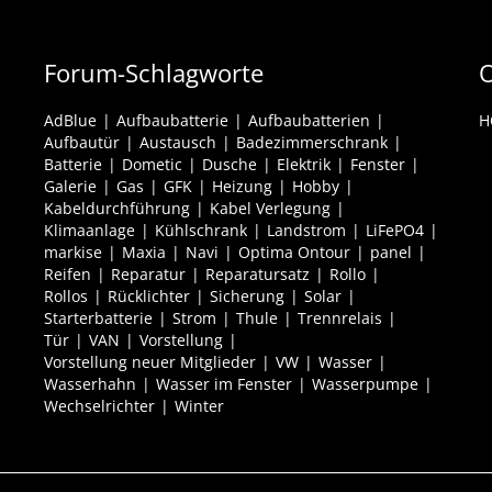
Forum-Schlagworte
O
AdBlue
Aufbaubatterie
Aufbaubatterien
H
Aufbautür
Austausch
Badezimmerschrank
Batterie
Dometic
Dusche
Elektrik
Fenster
Galerie
Gas
GFK
Heizung
Hobby
Kabeldurchführung
Kabel Verlegung
Klimaanlage
Kühlschrank
Landstrom
LiFePO4
markise
Maxia
Navi
Optima Ontour
panel
Reifen
Reparatur
Reparatursatz
Rollo
Rollos
Rücklichter
Sicherung
Solar
Starterbatterie
Strom
Thule
Trennrelais
Tür
VAN
Vorstellung
Vorstellung neuer Mitglieder
VW
Wasser
Wasserhahn
Wasser im Fenster
Wasserpumpe
Wechselrichter
Winter