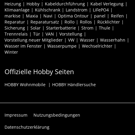
Heizung
Hobby
Kabeldurchführung
Kabel Verlegung
Klimaanlage
Kühlschrank
Landstrom
LiFePO4
markise
Maxia
Navi
Optima Ontour
panel
Reifen
Reparatur
Reparatursatz
Rollo
Rollos
Rücklichter
Sicherung
Solar
Starterbatterie
Strom
Thule
Trennrelais
Tür
VAN
Vorstellung
Vorstellung neuer Mitglieder
VW
Wasser
Wasserhahn
Wasser im Fenster
Wasserpumpe
Wechselrichter
Winter
Offizielle Hobby Seiten
HOBBY Wohnmobile
HOBBY Händlersuche
Impressum
Nutzungsbedingungen
Datenschutzerklärung