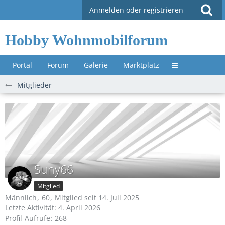
Anmelden oder registrieren
Hobby Wohnmobilforum
Portal
Forum
Galerie
Marktplatz
Untermenü »
Mitglieder
Suny66
Mitglied
Männlich
60
Mitglied seit 14. Juli 2025
Letzte Aktivität:
4. April 2026
Profil-Aufrufe
268