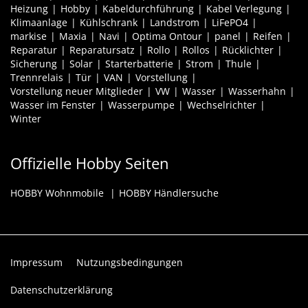
Heizung
Hobby
Kabeldurchführung
Kabel Verlegung
Klimaanlage
Kühlschrank
Landstrom
LiFePO4
markise
Maxia
Navi
Optima Ontour
panel
Reifen
Reparatur
Reparatursatz
Rollo
Rollos
Rücklichter
Sicherung
Solar
Starterbatterie
Strom
Thule
Trennrelais
Tür
VAN
Vorstellung
Vorstellung neuer Mitglieder
VW
Wasser
Wasserhahn
Wasser im Fenster
Wasserpumpe
Wechselrichter
Winter
Offizielle Hobby Seiten
HOBBY Wohnmobile
HOBBY Händlersuche
Impressum
Nutzungsbedingungen
Datenschutzerklärung