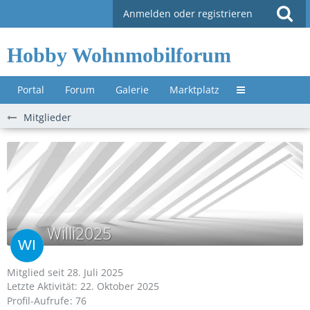
Anmelden oder registrieren
Hobby Wohnmobilforum
Portal
Forum
Galerie
Marktplatz
Untermenü »
Mitglieder
Willi2025
Mitglied seit 28. Juli 2025
Letzte Aktivität:
22. Oktober 2025
Profil-Aufrufe
76