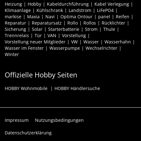
Heizung
Hobby
Kabeldurchführung
Kabel Verlegung
Klimaanlage
Kühlschrank
Landstrom
LiFePO4
markise
Maxia
Navi
Optima Ontour
panel
Reifen
Reparatur
Reparatursatz
Rollo
Rollos
Rücklichter
Sicherung
Solar
Starterbatterie
Strom
Thule
Trennrelais
Tür
VAN
Vorstellung
Vorstellung neuer Mitglieder
VW
Wasser
Wasserhahn
Wasser im Fenster
Wasserpumpe
Wechselrichter
Winter
Offizielle Hobby Seiten
HOBBY Wohnmobile
HOBBY Händlersuche
Impressum
Nutzungsbedingungen
Datenschutzerklärung