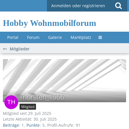
Anmelden oder registrieren
Hobby Wohnmobilforum
Portal
Forum
Galerie
Marktplatz
Untermenü »
Mitglieder
Thorsten_1966
Mitglied
Mitglied seit 29. Juli 2025
Letzte Aktivität:
30. Juli 2025
Beiträge
1
Punkte
5
Profil-Aufrufe
91