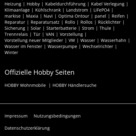
Heizung
Hobby
Kabeldurchführung
Kabel Verlegung
Klimaanlage
Kühlschrank
Landstrom
LiFePO4
markise
Maxia
Navi
Optima Ontour
panel
Reifen
Reparatur
Reparatursatz
Rollo
Rollos
Rücklichter
Sicherung
Solar
Starterbatterie
Strom
Thule
Trennrelais
Tür
VAN
Vorstellung
Vorstellung neuer Mitglieder
VW
Wasser
Wasserhahn
Wasser im Fenster
Wasserpumpe
Wechselrichter
Winter
Offizielle Hobby Seiten
HOBBY Wohnmobile
HOBBY Händlersuche
Impressum
Nutzungsbedingungen
Datenschutzerklärung