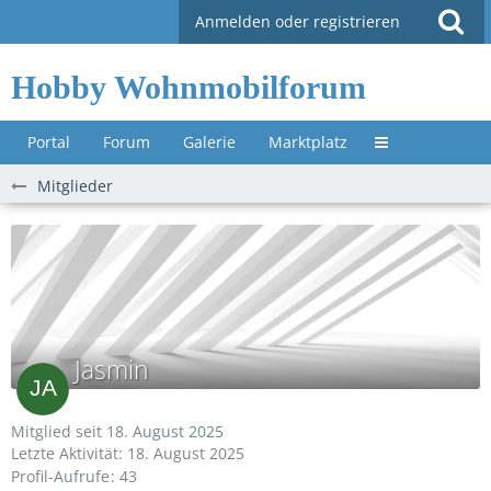
Anmelden oder registrieren
Hobby Wohnmobilforum
Portal
Forum
Galerie
Marktplatz
Untermenü »
Mitglieder
Jasmin
Mitglied seit 18. August 2025
Letzte Aktivität:
18. August 2025
Profil-Aufrufe
43