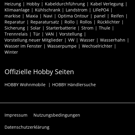
Heizung
Hobby
Kabeldurchführung
Kabel Verlegung
Klimaanlage
Kühlschrank
Landstrom
LiFePO4
markise
Maxia
Navi
Optima Ontour
panel
Reifen
Reparatur
Reparatursatz
Rollo
Rollos
Rücklichter
Sicherung
Solar
Starterbatterie
Strom
Thule
Trennrelais
Tür
VAN
Vorstellung
Vorstellung neuer Mitglieder
VW
Wasser
Wasserhahn
Wasser im Fenster
Wasserpumpe
Wechselrichter
Winter
Offizielle Hobby Seiten
HOBBY Wohnmobile
HOBBY Händlersuche
Impressum
Nutzungsbedingungen
Datenschutzerklärung