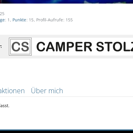
025
äge
1
Punkte
15
Profil-Aufrufe
155
:
aktionen
Über mich
asst.