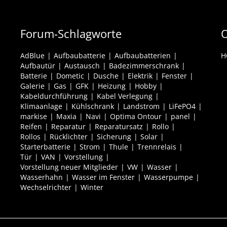
Forum-Schlagworte
O
AdBlue
Aufbaubatterie
Aufbaubatterien
H
Aufbautür
Austausch
Badezimmerschrank
Batterie
Dometic
Dusche
Elektrik
Fenster
Galerie
Gas
GFK
Heizung
Hobby
Kabeldurchführung
Kabel Verlegung
Klimaanlage
Kühlschrank
Landstrom
LiFePO4
markise
Maxia
Navi
Optima Ontour
panel
Reifen
Reparatur
Reparatursatz
Rollo
Rollos
Rücklichter
Sicherung
Solar
Starterbatterie
Strom
Thule
Trennrelais
Tür
VAN
Vorstellung
Vorstellung neuer Mitglieder
VW
Wasser
Wasserhahn
Wasser im Fenster
Wasserpumpe
Wechselrichter
Winter