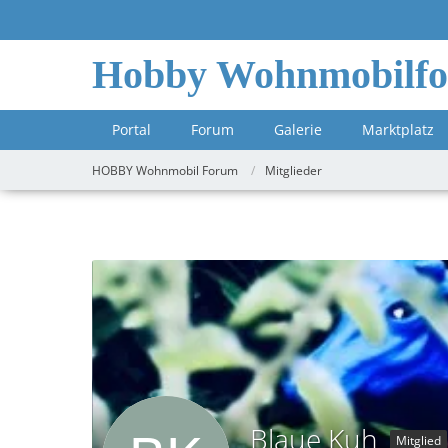
Hobby Wohnmobilf
Portal
Forum
Galerie
Marktplatz
HOBBY Wohnmobil Forum
Mitglieder
Blaue Kuh
Mitglied