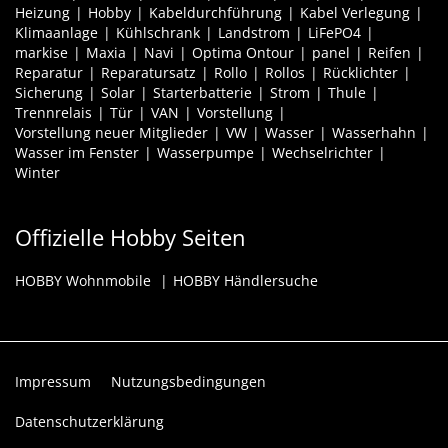
Heizung
Hobby
Kabeldurchführung
Kabel Verlegung
Klimaanlage
Kühlschrank
Landstrom
LiFePO4
markise
Maxia
Navi
Optima Ontour
panel
Reifen
Reparatur
Reparatursatz
Rollo
Rollos
Rücklichter
Sicherung
Solar
Starterbatterie
Strom
Thule
Trennrelais
Tür
VAN
Vorstellung
Vorstellung neuer Mitglieder
VW
Wasser
Wasserhahn
Wasser im Fenster
Wasserpumpe
Wechselrichter
Winter
Offizielle Hobby Seiten
HOBBY Wohnmobile
HOBBY Händlersuche
Impressum
Nutzungsbedingungen
Datenschutzerklärung