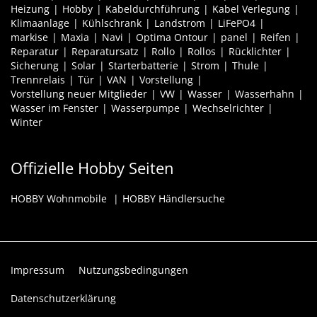
Heizung
Hobby
Kabeldurchführung
Kabel Verlegung
Klimaanlage
Kühlschrank
Landstrom
LiFePO4
markise
Maxia
Navi
Optima Ontour
panel
Reifen
Reparatur
Reparatursatz
Rollo
Rollos
Rücklichter
Sicherung
Solar
Starterbatterie
Strom
Thule
Trennrelais
Tür
VAN
Vorstellung
Vorstellung neuer Mitglieder
VW
Wasser
Wasserhahn
Wasser im Fenster
Wasserpumpe
Wechselrichter
Winter
Offizielle Hobby Seiten
HOBBY Wohnmobile
HOBBY Händlersuche
Impressum
Nutzungsbedingungen
Datenschutzerklärung