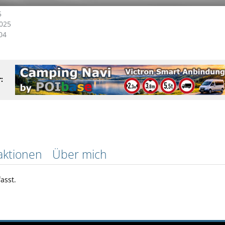
5
2025
04
:
aktionen
Über mich
asst.