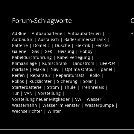
Forum-Schlagworte
O
AdBlue
Aufbaubatterie
Aufbaubatterien
H
Aufbautür
Austausch
Badezimmerschrank
Batterie
Dometic
Dusche
Elektrik
Fenster
Galerie
Gas
GFK
Heizung
Hobby
Kabeldurchführung
Kabel Verlegung
Klimaanlage
Kühlschrank
Landstrom
LiFePO4
markise
Maxia
Navi
Optima Ontour
panel
Reifen
Reparatur
Reparatursatz
Rollo
Rollos
Rücklichter
Sicherung
Solar
Starterbatterie
Strom
Thule
Trennrelais
Tür
VAN
Vorstellung
Vorstellung neuer Mitglieder
VW
Wasser
Wasserhahn
Wasser im Fenster
Wasserpumpe
Wechselrichter
Winter