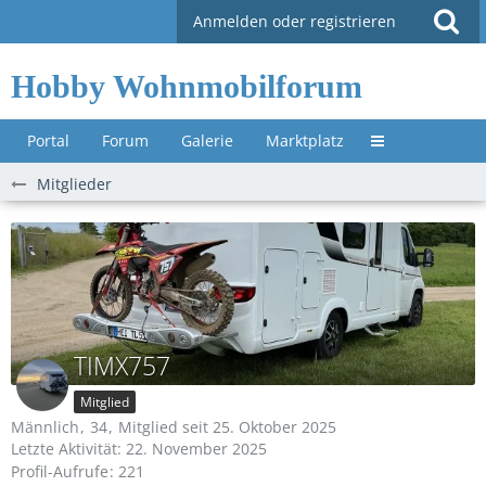
Anmelden oder registrieren
Hobby Wohnmobilforum
Portal
Forum
Galerie
Marktplatz
Untermenü »
Mitglieder
TIMX757
Mitglied
Männlich
34
Mitglied seit 25. Oktober 2025
Letzte Aktivität:
22. November 2025
Profil-Aufrufe
221