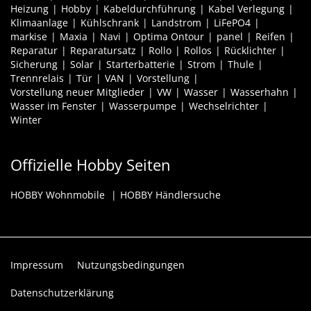
Heizung
Hobby
Kabeldurchführung
Kabel Verlegung
Klimaanlage
Kühlschrank
Landstrom
LiFePO4
markise
Maxia
Navi
Optima Ontour
panel
Reifen
Reparatur
Reparatursatz
Rollo
Rollos
Rücklichter
Sicherung
Solar
Starterbatterie
Strom
Thule
Trennrelais
Tür
VAN
Vorstellung
Vorstellung neuer Mitglieder
VW
Wasser
Wasserhahn
Wasser im Fenster
Wasserpumpe
Wechselrichter
Winter
Offizielle Hobby Seiten
HOBBY Wohnmobile
HOBBY Händlersuche
Impressum
Nutzungsbedingungen
Datenschutzerklärung