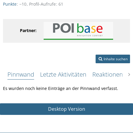
Punkte
−10
Profil-Aufrufe
61
Partner:
Inhalte suchen
Pinnwand
Letzte Aktivitäten
Reaktionen
Ü
Es wurden noch keine Einträge an der Pinnwand verfasst.
Desktop Version