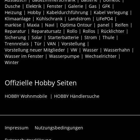
Dusche
Elektrik
Fenster
Galerie
Gas
GFK
Heizung
Hobby
Kabeldurchführung
Kabel Verlegung
Klimaanlage
Kühlschrank
Landstrom
LiFePO4
markise
Maxia
Navi
Optima Ontour
panel
Reifen
Reparatur
Reparatursatz
Rollo
Rollos
Rücklichter
Sicherung
Solar
Starterbatterie
Strom
Thule
Trennrelais
Tür
VAN
Vorstellung
Vorstellung neuer Mitglieder
VW
Wasser
Wasserhahn
Wasser im Fenster
Wasserpumpe
Wechselrichter
Winter
Offizielle Hobby Seiten
HOBBY Wohnmobile
HOBBY Händlersuche
Impressum
Nutzungsbedingungen