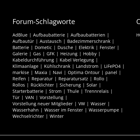
Forum-Schlagworte
O
AdBlue
Aufbaubatterie
Aufbaubatterien
H
Aufbautür
Austausch
Badezimmerschrank
Batterie
Dometic
Dusche
Elektrik
Fenster
Galerie
Gas
GFK
Heizung
Hobby
Kabeldurchführung
Kabel Verlegung
Klimaanlage
Kühlschrank
Landstrom
LiFePO4
markise
Maxia
Navi
Optima Ontour
panel
Reifen
Reparatur
Reparatursatz
Rollo
Rollos
Rücklichter
Sicherung
Solar
Starterbatterie
Strom
Thule
Trennrelais
Tür
VAN
Vorstellung
Vorstellung neuer Mitglieder
VW
Wasser
Wasserhahn
Wasser im Fenster
Wasserpumpe
Wechselrichter
Winter