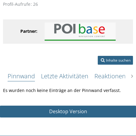
Profil-Aufrufe
26
Partner:
Inhalte suchen
Pinnwand
Letzte Aktivitäten
Reaktionen
Ü
Es wurden noch keine Einträge an der Pinnwand verfasst.
Desktop Version