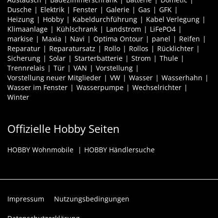
Dusche
Elektrik
Fenster
Galerie
Gas
GFK
Heizung
Hobby
Kabeldurchführung
Kabel Verlegung
Klimaanlage
Kühlschrank
Landstrom
LiFePO4
markise
Maxia
Navi
Optima Ontour
panel
Reifen
Reparatur
Reparatursatz
Rollo
Rollos
Rücklichter
Sicherung
Solar
Starterbatterie
Strom
Thule
Trennrelais
Tür
VAN
Vorstellung
Vorstellung neuer Mitglieder
VW
Wasser
Wasserhahn
Wasser im Fenster
Wasserpumpe
Wechselrichter
Winter
Offizielle Hobby Seiten
HOBBY Wohnmobile
HOBBY Händlersuche
Impressum
Nutzungsbedingungen