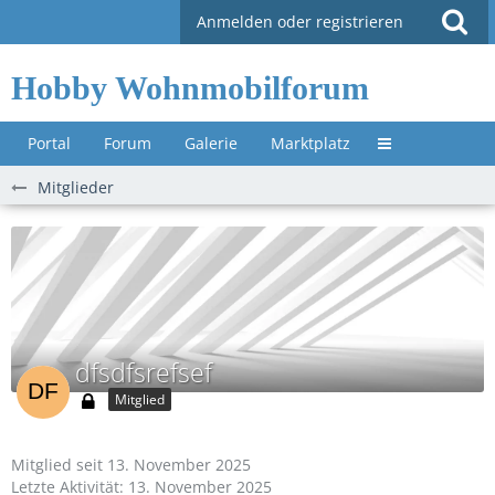
Anmelden oder registrieren
Hobby Wohnmobilforum
Portal
Forum
Galerie
Marktplatz
Untermenü »
Mitglieder
dfsdfsrefsef
Mitglied
Mitglied seit 13. November 2025
Letzte Aktivität:
13. November 2025