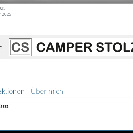
025
 2025
:
aktionen
Über mich
asst.