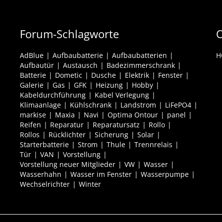
Forum-Schlagworte
O
AdBlue
Aufbaubatterie
Aufbaubatterien
H
Aufbautür
Austausch
Badezimmerschrank
Batterie
Dometic
Dusche
Elektrik
Fenster
Galerie
Gas
GFK
Heizung
Hobby
Kabeldurchführung
Kabel Verlegung
Klimaanlage
Kühlschrank
Landstrom
LiFePO4
markise
Maxia
Navi
Optima Ontour
panel
Reifen
Reparatur
Reparatursatz
Rollo
Rollos
Rücklichter
Sicherung
Solar
Starterbatterie
Strom
Thule
Trennrelais
Tür
VAN
Vorstellung
Vorstellung neuer Mitglieder
VW
Wasser
Wasserhahn
Wasser im Fenster
Wasserpumpe
Wechselrichter
Winter