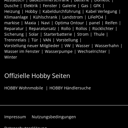
Dusche
Elektrik
Fenster
Galerie
Gas
GFK
Heizung
Hobby
Kabeldurchführung
Kabel Verlegung
Klimaanlage
Kühlschrank
Landstrom
LiFePO4
markise
Maxia
Navi
Optima Ontour
panel
Reifen
Reparatur
Reparatursatz
Rollo
Rollos
Rücklichter
Sicherung
Solar
Starterbatterie
Strom
Thule
Trennrelais
Tür
VAN
Vorstellung
Vorstellung neuer Mitglieder
VW
Wasser
Wasserhahn
Wasser im Fenster
Wasserpumpe
Wechselrichter
Winter
Offizielle Hobby Seiten
HOBBY Wohnmobile
HOBBY Händlersuche
Impressum
Nutzungsbedingungen