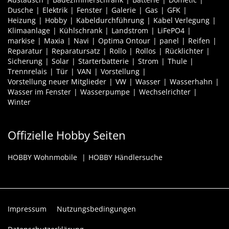
Dusche
Elektrik
Fenster
Galerie
Gas
GFK
Heizung
Hobby
Kabeldurchführung
Kabel Verlegung
Klimaanlage
Kühlschrank
Landstrom
LiFePO4
markise
Maxia
Navi
Optima Ontour
panel
Reifen
Reparatur
Reparatursatz
Rollo
Rollos
Rücklichter
Sicherung
Solar
Starterbatterie
Strom
Thule
Trennrelais
Tür
VAN
Vorstellung
Vorstellung neuer Mitglieder
VW
Wasser
Wasserhahn
Wasser im Fenster
Wasserpumpe
Wechselrichter
Winter
Offizielle Hobby Seiten
HOBBY Wohnmobile
HOBBY Händlersuche
Impressum
Nutzungsbedingungen