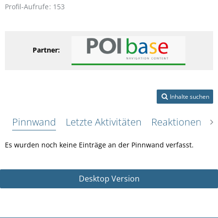
Profil-Aufrufe
153
Partner:
Inhalte suchen
Pinnwand
Letzte Aktivitäten
Reaktionen
Ü
Es wurden noch keine Einträge an der Pinnwand verfasst.
Desktop Version