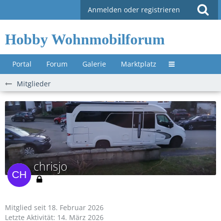
Anmelden oder registrieren
Hobby Wohnmobilforum
Portal
Forum
Galerie
Marktplatz
Untermenü »
Mitglieder
chrisjo
Mitglied seit 18. Februar 2026
Letzte Aktivität:
14. März 2026