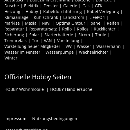
Dusche
Elektrik
Fenster
Galerie
Gas
GFK
Heizung
Hobby
Kabeldurchführung
Kabel Verlegung
Klimaanlage
Kühlschrank
Landstrom
LiFePO4
markise
Maxia
Navi
Optima Ontour
panel
Reifen
Reparatur
Reparatursatz
Rollo
Rollos
Rücklichter
Sicherung
Solar
Starterbatterie
Strom
Thule
Trennrelais
Tür
VAN
Vorstellung
Vorstellung neuer Mitglieder
VW
Wasser
Wasserhahn
Wasser im Fenster
Wasserpumpe
Wechselrichter
Winter
Offizielle Hobby Seiten
HOBBY Wohnmobile
HOBBY Händlersuche
Impressum
Nutzungsbedingungen