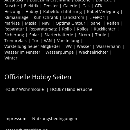
Dusche
Elektrik
Fenster
Galerie
Gas
GFK
Heizung
Hobby
Kabeldurchführung
Kabel Verlegung
Klimaanlage
Kühlschrank
Landstrom
LiFePO4
markise
Maxia
Navi
Optima Ontour
panel
Reifen
Reparatur
Reparatursatz
Rollo
Rollos
Rücklichter
Sicherung
Solar
Starterbatterie
Strom
Thule
Trennrelais
Tür
VAN
Vorstellung
Vorstellung neuer Mitglieder
VW
Wasser
Wasserhahn
Wasser im Fenster
Wasserpumpe
Wechselrichter
Winter
Offizielle Hobby Seiten
HOBBY Wohnmobile
HOBBY Händlersuche
Impressum
Nutzungsbedingungen