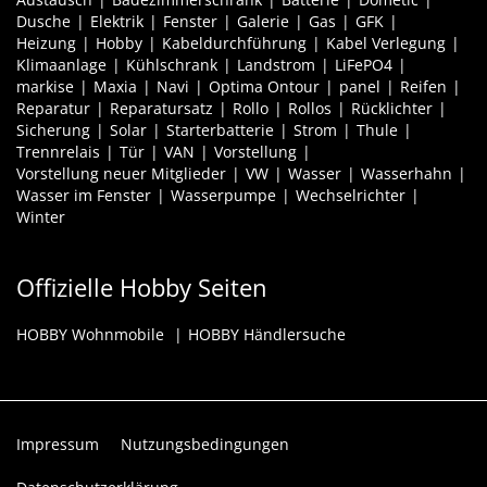
Dusche
Elektrik
Fenster
Galerie
Gas
GFK
Heizung
Hobby
Kabeldurchführung
Kabel Verlegung
Klimaanlage
Kühlschrank
Landstrom
LiFePO4
markise
Maxia
Navi
Optima Ontour
panel
Reifen
Reparatur
Reparatursatz
Rollo
Rollos
Rücklichter
Sicherung
Solar
Starterbatterie
Strom
Thule
Trennrelais
Tür
VAN
Vorstellung
Vorstellung neuer Mitglieder
VW
Wasser
Wasserhahn
Wasser im Fenster
Wasserpumpe
Wechselrichter
Winter
Offizielle Hobby Seiten
HOBBY Wohnmobile
HOBBY Händlersuche
Impressum
Nutzungsbedingungen