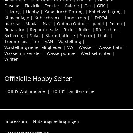
Dusche
Elektrik
Fenster
Galerie
Gas
GFK
Heizung
Hobby
Kabeldurchführung
Kabel Verlegung
Klimaanlage
Kühlschrank
Landstrom
LiFePO4
markise
Maxia
Navi
Optima Ontour
panel
Reifen
Reparatur
Reparatursatz
Rollo
Rollos
Rücklichter
Sicherung
Solar
Starterbatterie
Strom
Thule
Trennrelais
Tür
VAN
Vorstellung
Vorstellung neuer Mitglieder
VW
Wasser
Wasserhahn
Wasser im Fenster
Wasserpumpe
Wechselrichter
Winter
Offizielle Hobby Seiten
HOBBY Wohnmobile
HOBBY Händlersuche
Impressum
Nutzungsbedingungen