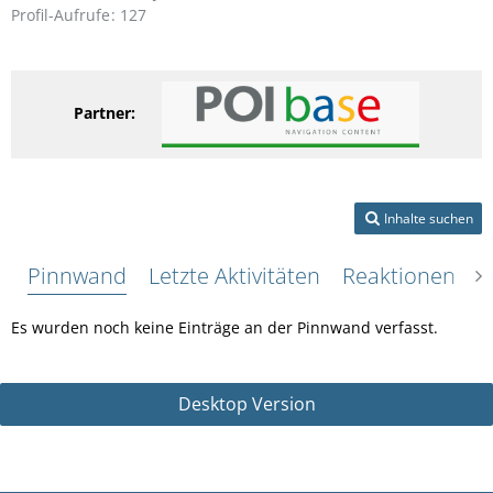
Profil-Aufrufe
127
Partner:
Inhalte suchen
Pinnwand
Letzte Aktivitäten
Reaktionen
Ü
Es wurden noch keine Einträge an der Pinnwand verfasst.
Desktop Version