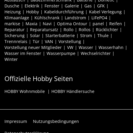
Dusche
Elektrik
Fenster
Galerie
Gas
GFK
Heizung
Hobby
Kabeldurchführung
Kabel Verlegung
Klimaanlage
Kühlschrank
Landstrom
LiFePO4
markise
Maxia
Navi
Optima Ontour
panel
Reifen
Reparatur
Reparatursatz
Rollo
Rollos
Rücklichter
Sicherung
Solar
Starterbatterie
Strom
Thule
Trennrelais
Tür
VAN
Vorstellung
Vorstellung neuer Mitglieder
VW
Wasser
Wasserhahn
Wasser im Fenster
Wasserpumpe
Wechselrichter
Winter
Offizielle Hobby Seiten
HOBBY Wohnmobile
HOBBY Händlersuche
Impressum
Nutzungsbedingungen