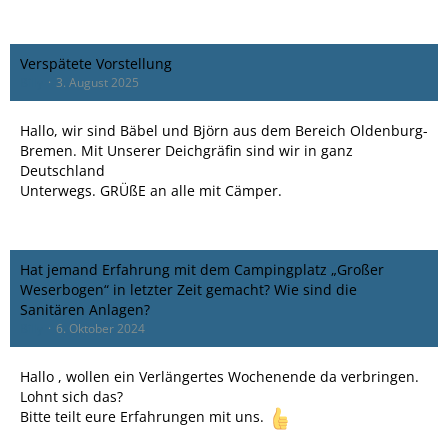
Verspätete Vorstellung
Billy
3. August 2025
Hallo, wir sind Bäbel und Björn aus dem Bereich Oldenburg-
Bremen. Mit Unserer Deichgräfin sind wir in ganz
Deutschland
Unterwegs. GRÜßE an alle mit Cämper.
Hat jemand Erfahrung mit dem Campingplatz „Großer
Weserbogen“ in letzter Zeit gemacht? Wie sind die
Sanitären Anlagen?
Billy
6. Oktober 2024
Hallo , wollen ein Verlängertes Wochenende da verbringen.
Lohnt sich das?
Bitte teilt eure Erfahrungen mit uns.