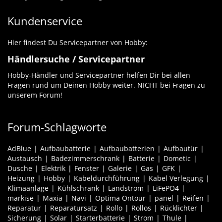
Kundenservice
Hier findest Du Servicepartner von Hobby:
Händlersuche / Servicepartner
Hobby-Händler und Servicepartner helfen Dir bei allen
Fragen rund um Deinen Hobby weiter. NICHT bei Fragen zu
unserem Forum!
Forum-Schlagworte
AdBlue
Aufbaubatterie
Aufbaubatterien
Aufbautür
Austausch
Badezimmerschrank
Batterie
Dometic
Dusche
Elektrik
Fenster
Galerie
Gas
GFK
Heizung
Hobby
Kabeldurchführung
Kabel Verlegung
Klimaanlage
Kühlschrank
Landstrom
LiFePO4
markise
Maxia
Navi
Optima Ontour
panel
Reifen
Reparatur
Reparatursatz
Rollo
Rollos
Rücklichter
Sicherung
Solar
Starterbatterie
Strom
Thule