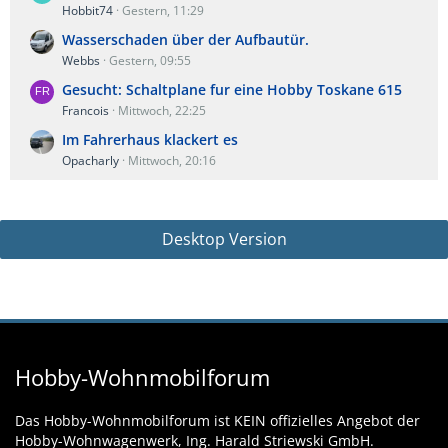
Hobbit74
Gestern, 11:29
Wasserschaden über der Aufbautür.
Webbs
Gestern, 09:55
Gesucht: Schaltplane fur eine Hobby Toskane 615
Francois
Mittwoch, 22:25
Im Fahrerhaus klackert es
Opacharly
Mittwoch, 20:16
Desktop Version
Hobby-Wohnmobilforum
Das Hobby-Wohnmobilforum ist KEIN offizielles Angebot der
Hobby-Wohnwagenwerk, Ing. Harald Striewski GmbH.