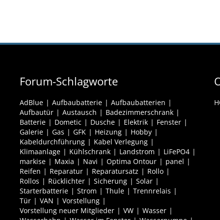
Forum-Schlagworte
O
AdBlue
Aufbaubatterie
Aufbaubatterien
H
Aufbautür
Austausch
Badezimmerschrank
Batterie
Dometic
Dusche
Elektrik
Fenster
Galerie
Gas
GFK
Heizung
Hobby
Kabeldurchführung
Kabel Verlegung
Klimaanlage
Kühlschrank
Landstrom
LiFePO4
markise
Maxia
Navi
Optima Ontour
panel
Reifen
Reparatur
Reparatursatz
Rollo
Rollos
Rücklichter
Sicherung
Solar
Starterbatterie
Strom
Thule
Trennrelais
Tür
VAN
Vorstellung
Vorstellung neuer Mitglieder
VW
Wasser