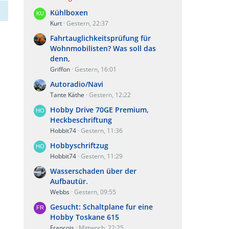
Kühlboxen
Kurt
Gestern, 22:37
Fahrtauglichkeitsprüfung für
Wohnmobilisten? Was soll das
denn,
Griffon
Gestern, 16:01
Autoradio/Navi
Tante Käthe
Gestern, 12:22
Hobby Drive 70GE Premium,
Heckbeschriftung
Hobbit74
Gestern, 11:36
Hobbyschriftzug
Hobbit74
Gestern, 11:29
Wasserschaden über der
Aufbautür.
Webbs
Gestern, 09:55
Gesucht: Schaltplane fur eine
Hobby Toskane 615
Francois
Mittwoch, 22:25